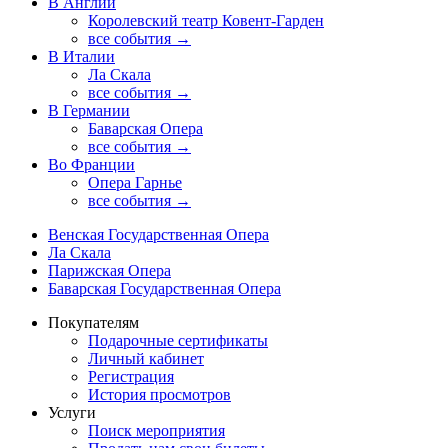
В Англии
Королевский театр Ковент-Гарден
все события →
В Италии
Ла Скала
все события →
В Германии
Баварская Опера
все события →
Во Франции
Опера Гарнье
все события →
Венская Государственная Опера
Ла Скала
Парижская Опера
Баварская Государственная Опера
Покупателям
Подарочные сертификаты
Личный кабинет
Регистрация
История просмотров
Услуги
Поиск мероприятия