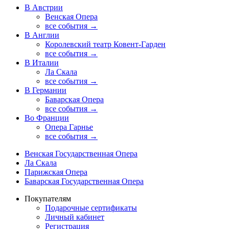
В Австрии
Венская Опера
все события →
В Англии
Королевский театр Ковент-Гарден
все события →
В Италии
Ла Скала
все события →
В Германии
Баварская Опера
все события →
Во Франции
Опера Гарнье
все события →
Венская Государственная Опера
Ла Скала
Парижская Опера
Баварская Государственная Опера
Покупателям
Подарочные сертификаты
Личный кабинет
Регистрация