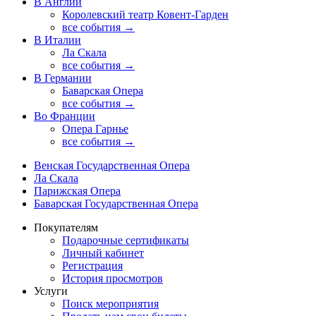
В Англии
Королевский театр Ковент-Гарден
все события →
В Италии
Ла Скала
все события →
В Германии
Баварская Опера
все события →
Во Франции
Опера Гарнье
все события →
Венская Государственная Опера
Ла Скала
Парижская Опера
Баварская Государственная Опера
Покупателям
Подарочные сертификаты
Личный кабинет
Регистрация
История просмотров
Услуги
Поиск мероприятия