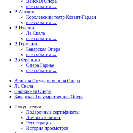
Венская Опера
все события →
В Англии
Королевский театр Ковент-Гарден
все события →
В Италии
Ла Скала
все события →
В Германии
Баварская Опера
все события →
Во Франции
Опера Гарнье
все события →
Венская Государственная Опера
Ла Скала
Парижская Опера
Баварская Государственная Опера
Покупателям
Подарочные сертификаты
Личный кабинет
Регистрация
История просмотров