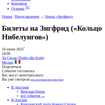
Контакты
787
Отзывы
Опера
/
Представления
→
Опера «Зигфрид»
Билеты на Зигфрид («Кольцо
Нибелунгов»)
!
16 июня 2025
18:00
Ла Скала (Teatro alla Scala)
Милан
,
Поделиться:
Событие состоялось
Вас могут заинтересовать
Вы уже смотрели
вся история просмотров
В Австрии
Венская Опера
все события →
В Англии
Королевский театр Ковент-Гарден