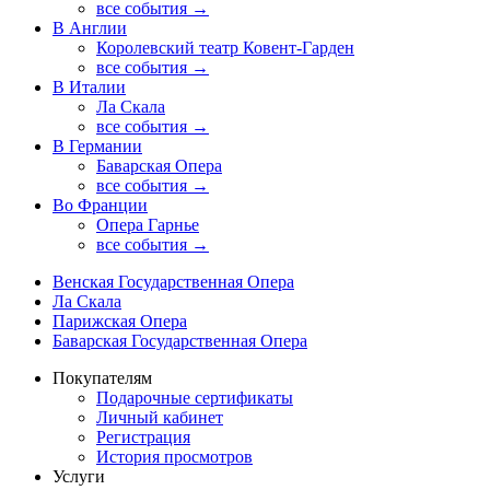
все события →
В Англии
Королевский театр Ковент-Гарден
все события →
В Италии
Ла Скала
все события →
В Германии
Баварская Опера
все события →
Во Франции
Опера Гарнье
все события →
Венская Государственная Опера
Ла Скала
Парижская Опера
Баварская Государственная Опера
Покупателям
Подарочные сертификаты
Личный кабинет
Регистрация
История просмотров
Услуги