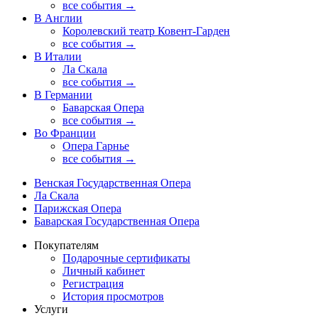
все события →
В Англии
Королевский театр Ковент-Гарден
все события →
В Италии
Ла Скала
все события →
В Германии
Баварская Опера
все события →
Во Франции
Опера Гарнье
все события →
Венская Государственная Опера
Ла Скала
Парижская Опера
Баварская Государственная Опера
Покупателям
Подарочные сертификаты
Личный кабинет
Регистрация
История просмотров
Услуги