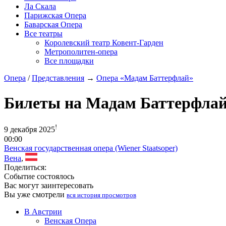
Ла Скала
Парижская Опера
Баварская Опера
Все театры
Королевский театр Ковент-Гарден
Метрополитен-опера
Все площадки
Опера
/
Представления
→
Опера «Мадам Баттерфлай»
Билеты на Мадам Баттерфла
!
9 декабря 2025
00:00
Венская государственная опера (Wiener Staatsoper)
Вена
,
Поделиться:
Событие состоялось
Вас могут заинтересовать
Вы уже смотрели
вся история просмотров
В Австрии
Венская Опера