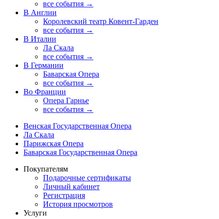
все события →
В Англии
Королевский театр Ковент-Гарден
все события →
В Италии
Ла Скала
все события →
В Германии
Баварская Опера
все события →
Во Франции
Опера Гарнье
все события →
Венская Государственная Опера
Ла Скала
Парижская Опера
Баварская Государственная Опера
Покупателям
Подарочные сертификаты
Личный кабинет
Регистрация
История просмотров
Услуги