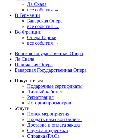
Ла Скала
все события →
В Германии
Баварская Опера
все события →
Во Франции
Опера Гарнье
все события →
Венская Государственная Опера
Ла Скала
Парижская Опера
Баварская Государственная Опера
Покупателям
Подарочные сертификаты
Личный кабинет
Регистрация
История просмотров
Услуги
Поиск мероприятия
Продать нам свои билеты
Доставка и оплата заказа
Служба поддержки
Справка (FAQ)