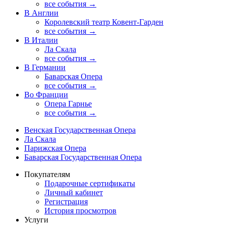
все события →
В Англии
Королевский театр Ковент-Гарден
все события →
В Италии
Ла Скала
все события →
В Германии
Баварская Опера
все события →
Во Франции
Опера Гарнье
все события →
Венская Государственная Опера
Ла Скала
Парижская Опера
Баварская Государственная Опера
Покупателям
Подарочные сертификаты
Личный кабинет
Регистрация
История просмотров
Услуги