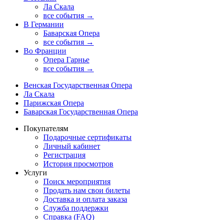
Ла Скала
все события →
В Германии
Баварская Опера
все события →
Во Франции
Опера Гарнье
все события →
Венская Государственная Опера
Ла Скала
Парижская Опера
Баварская Государственная Опера
Покупателям
Подарочные сертификаты
Личный кабинет
Регистрация
История просмотров
Услуги
Поиск мероприятия
Продать нам свои билеты
Доставка и оплата заказа
Служба поддержки
Справка (FAQ)