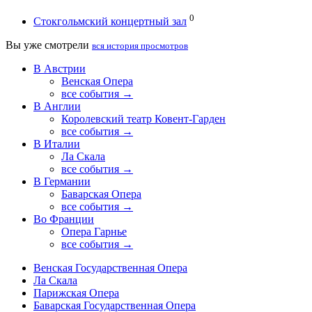
0
Стокгольмский концертный зал
Вы уже смотрели
вся история просмотров
В Австрии
Венская Опера
все события →
В Англии
Королевский театр Ковент-Гарден
все события →
В Италии
Ла Скала
все события →
В Германии
Баварская Опера
все события →
Во Франции
Опера Гарнье
все события →
Венская Государственная Опера
Ла Скала
Парижская Опера
Баварская Государственная Опера