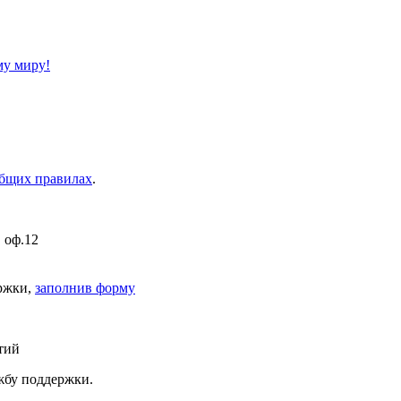
му миру!
бщих правилах
.
, оф.12
ержки,
заполнив форму
тий
ужбу поддержки.