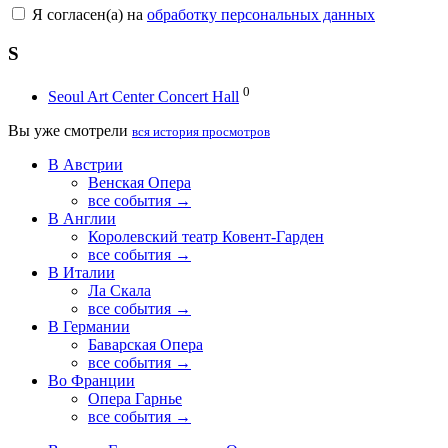
Я согласен(а) на
обработку персональных данных
S
0
Seoul Art Center Concert Hall
Вы уже смотрели
вся история просмотров
В Австрии
Венская Опера
все события →
В Англии
Королевский театр Ковент-Гарден
все события →
В Италии
Ла Скала
все события →
В Германии
Баварская Опера
все события →
Во Франции
Опера Гарнье
все события →