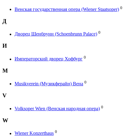
0
Венская государственная опера (Wiener Staatsoper)
Д
0
Дворец Шенбрунн (Schoenbrunn Palace)
И
0
Императорский дворец Хофбург
M
0
Musikverein (Музикферайн) Вена
V
0
Volksoper Wien (Венская народная опера)
W
0
Wiener Konzerthaus