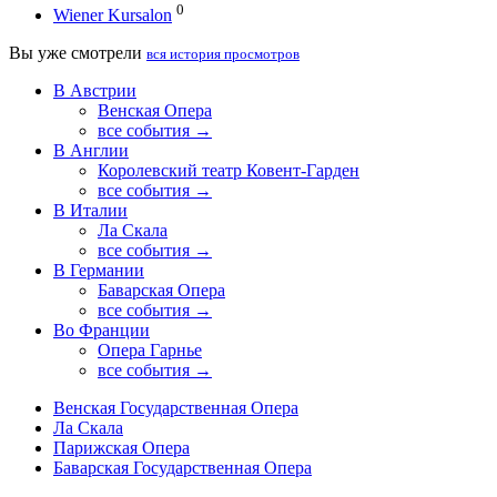
0
Wiener Kursalon
Вы уже смотрели
вся история просмотров
В Австрии
Венская Опера
все события →
В Англии
Королевский театр Ковент-Гарден
все события →
В Италии
Ла Скала
все события →
В Германии
Баварская Опера
все события →
Во Франции
Опера Гарнье
все события →
Венская Государственная Опера
Ла Скала
Парижская Опера
Баварская Государственная Опера