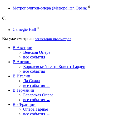
0
Метрополитен-опера (Metropolitan Opera)
C
0
Carnegie Hall
Вы уже смотрели
вся история просмотров
В Австрии
Венская Опера
все события →
В Англии
Королевский театр Ковент-Гарден
все события →
В Италии
Ла Скала
все события →
В Германии
Баварская Опера
все события →
Во Франции
Опера Гарнье
все события →