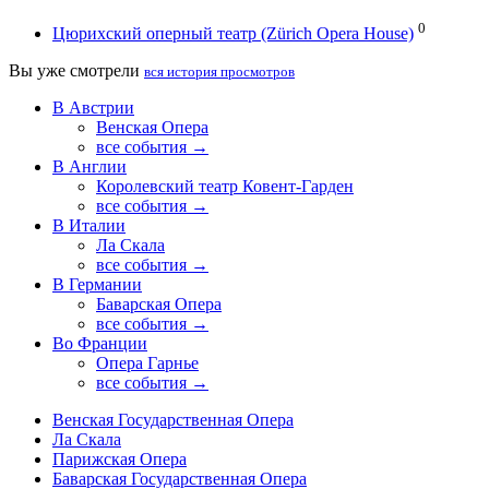
0
Цюрихский оперный театр (Zürich Opera House)
Вы уже смотрели
вся история просмотров
В Австрии
Венская Опера
все события →
В Англии
Королевский театр Ковент-Гарден
все события →
В Италии
Ла Скала
все события →
В Германии
Баварская Опера
все события →
Во Франции
Опера Гарнье
все события →
Венская Государственная Опера
Ла Скала
Парижская Опера
Баварская Государственная Опера