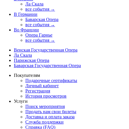
Ла Скала
все события →
В Германии
Баварская Опера
все события →
Во Франции
Опера Гарнье
все события →
Венская Государственная Опера
Ла Скала
Парижская Опера
Баварская Государственная Опера
Покупателям
Подарочные сертификаты
Личный кабинет
Регистрация
История просмотров
Услуги
Поиск мероприятия
Продать нам свои билеты
Доставка и оплата заказа
Служба поддержки
Справка (FAQ)