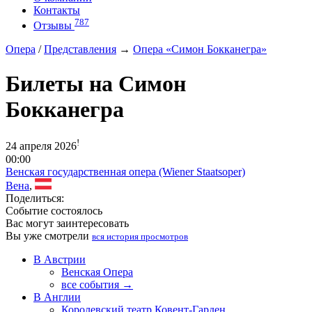
Контакты
787
Отзывы
Опера
/
Представления
→
Опера «Симон Бокканегра»
Билеты на Симон
Бокканегра
!
24 апреля 2026
00:00
Венская государственная опера (Wiener Staatsoper)
Вена
,
Поделиться:
Событие состоялось
Вас могут заинтересовать
Вы уже смотрели
вся история просмотров
В Австрии
Венская Опера
все события →
В Англии
Королевский театр Ковент-Гарден