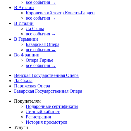
все события →
В Англии
Королевский театр Ковент-Гарден
все события →
В Италии
Ла Скала
все события →
В Германии
Баварская Опера
все события →
Во Франции
Опера Гарнье
все события →
Венская Государственная Опера
Ла Скала
Парижская Опера
Баварская Государственная Опера
Покупателям
Подарочные сертификаты
Личный кабинет
Регистрация
История просмотров
Услуги