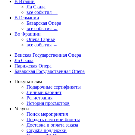
В Италии
Ла Скала
все события →
В Германии
Баварская Опера
все события →
Во Франции
Опера Гарнье
все события →
Венская Государственная Опера
Ла Скала
Парижская Опера
Баварская Государственная Опера
Покупателям
Подарочные сертификаты
Личный кабинет
Регистрация
История просмотров
Услуги
Поиск мероприятия
Продать нам свои билеты
Доставка и оплата заказа
Служба поддержки