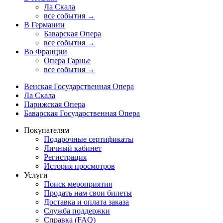
Ла Скала
все события →
В Германии
Баварская Опера
все события →
Во Франции
Опера Гарнье
все события →
Венская Государственная Опера
Ла Скала
Парижская Опера
Баварская Государственная Опера
Покупателям
Подарочные сертификаты
Личный кабинет
Регистрация
История просмотров
Услуги
Поиск мероприятия
Продать нам свои билеты
Доставка и оплата заказа
Служба поддержки
Справка (FAQ)