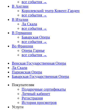
все события →
В Англии
Королевский театр Ковент-Гарден
все события →
В Италии
Ла Скала
все события →
В Германии
Баварская Опера
все события →
Во Франции
Опера Гарнье
все события →
Венская Государственная Опера
Ла Скала
Парижская Опера
Баварская Государственная Опера
Покупателям
Подарочные сертификаты
Личный кабинет
Регистрация
История просмотров
Услуги