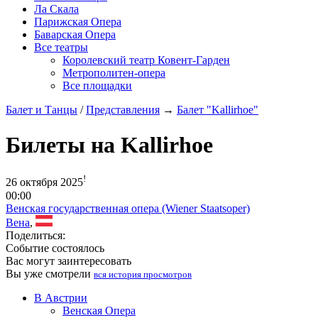
Ла Скала
Парижская Опера
Баварская Опера
Все театры
Королевский театр Ковент-Гарден
Метрополитен-опера
Все площадки
Балет и Танцы
/
Представления
→
Балет "Kallirhoe"
Билеты на Kallirhoe
!
26 октября 2025
00:00
Венская государственная опера (Wiener Staatsoper)
Вена
,
Поделиться:
Событие состоялось
Вас могут заинтересовать
Вы уже смотрели
вся история просмотров
В Австрии
Венская Опера