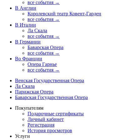
все события →
В Англии
Королевский театр Ковент-Гарден
все события →
В Италии
Ла Скала
все события →
В Германии
Баварская Опера
все события →
Во Франции
Опера Гарнье
все события →
Венская Государственная Опера
Ла Скала
Парижская Опера
Баварская Государственная Опера
Покупателям
Подарочные сертификаты
Личный кабинет
Регистрация
История просмотров
Услуги